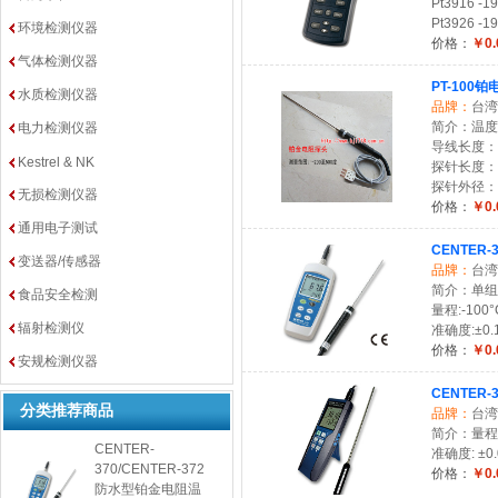
Pt3916 -1
Pt3926 -1
环境检测仪器
价格：
￥0.
气体检测仪器
PT-100
水质检测仪器
品牌：
台湾
简介：温度范
电力检测仪器
导线长度：2
Kestrel & NK
探针长度：
探针外径：3
无损检测仪器
价格：
￥0.
通用电子测试
CENTER
变送器/传感器
品牌：
台湾
简介：单组输
食品安全检测
量程:-100°C
辐射检测仪
准确度:±0.1
价格：
￥0.
安规检测仪器
CENTER-
分类推荐商品
品牌：
台湾
简介：量程: -
CENTER-
准确度: ±0.0
370/CENTER-372
价格：
￥0.
防水型铂金电阻温