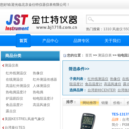
您好!欢迎光临北京金仕特仪器仪表有限公司！
热门搜索：
1310
风速仪
55
首页
产品中心
品牌专区
关于我们
商品分类
您的位置：
首页
>>
测温仪表
>> 铂电阻
测温仪表
筛选条件>>
红外线测温仪
热像仪
子类列表：
红外线测温仪
热像仪
在线
在线测温仪
红外测温传感器
阻温度计
食品温度计
高温风速仪
露
高温红外测温仪
人体测温仪
选择品牌：
台湾群特CENTER
台湾衡
热电偶温度计
热电偶
炉温跟踪仪
铂电阻温度计
排序：
网站推荐
销量
价格↑
食品温度计
高温风速仪
露点仪
TES-131
美国KESTREL风速气象仪
品牌：
台湾
简介：Pt385
台湾泰仕TES