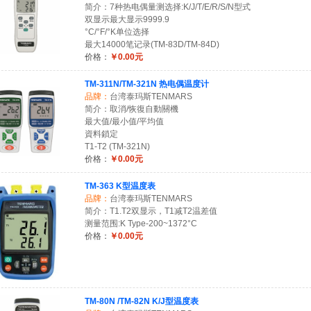
简介：7种热电偶量测选择:K/J/T/E/R/S/N型式
双显示最大显示9999.9
°C/°F/°K单位选择
最大14000笔记录(TM-83D/TM-84D)
价格：
￥0.00元
TM-311N/TM-321N 热电偶温度计
品牌：
台湾泰玛斯TENMARS
简介：取消/恢復自動關機
最大值/最小值/平均值
資料鎖定
T1-T2 (TM-321N)
价格：
￥0.00元
TM-363 K型温度表
品牌：
台湾泰玛斯TENMARS
简介：T1.T2双显示，T1减T2温差值
测量范围:K Type-200~1372°C
价格：
￥0.00元
TM-80N /TM-82N K/J型温度表