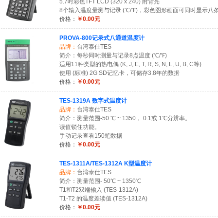
5.7吋彩色TFT LCD (320 x 240) 附背光
8个输入温度量测与记录 (℃/℉)，彩色图形画面可同时显示八
价格：
￥0.00元
PROVA-800记录式八通道温度计
品牌：
台湾泰仕TES
简介：每秒同时测量与记录8点温度 (℃/℉)
适用11种类型的热电偶 (K, J, E, T, R, S, N, L, U, B, C等)
使用 (标准) 2G SD记忆卡，可储存3.8年的数据
价格：
￥0.00元
TES-1319A 数字式温度计
品牌：
台湾泰仕TES
简介：测量范围-50 ℃ ~ 1350， 0.1或 1℃分辨率。
读值锁住功能。
手动记录查看150笔数据
价格：
￥0.00元
TES-1311A/TES-1312A K型温度计
品牌：
台湾泰仕TES
简介：测量范围- 50℃ ~ 1350℃
T1和T2双端输入 (TES-1312A)
T1-T2 的温度差读值 (TES-1312A)
价格：
￥0.00元