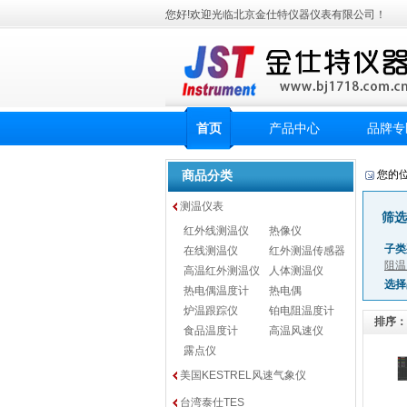
您好!欢迎光临北京金仕特仪器仪表有限公司！
首页
产品中心
品牌专
商品分类
您的
测温仪表
筛选
红外线测温仪
热像仪
子类
在线测温仪
红外测温传感器
阻温
高温红外测温仪
人体测温仪
选择
热电偶温度计
热电偶
炉温跟踪仪
铂电阻温度计
排序：
食品温度计
高温风速仪
露点仪
美国KESTREL风速气象仪
台湾泰仕TES