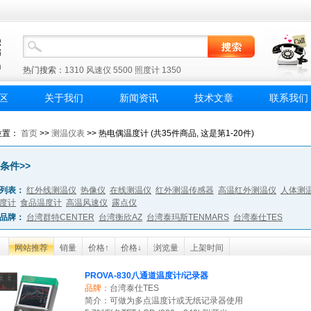
热门搜索：
1310
风速仪
5500
照度计
1350
区
关于我们
新闻资讯
技术文章
联系我们
位置：
首页
>>
测温仪表
>> 热电偶温度计 (共35件商品, 这是第1-20件)
条件>>
列表：
红外线测温仪
热像仪
在线测温仪
红外测温传感器
高温红外测温仪
人体测
度计
食品温度计
高温风速仪
露点仪
品牌：
台湾群特CENTER
台湾衡欣AZ
台湾泰玛斯TENMARS
台湾泰仕TES
网站推荐
销量
价格↑
价格↓
浏览量
上架时间
PROVA-830八通道温度计/记录器
品牌：
台湾泰仕TES
简介：可做为多点温度计或无纸记录器使用