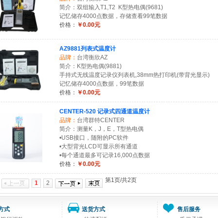
简介：双组输入T1,T2 K型热电偶(9681)
记忆储存4000点数据，存储查看99笔数据
价格：
￥0.00元
AZ9881列表式温度计
品牌：
台湾衡欣AZ
简介：K型热电偶(9881)
手持式无线温度记录仪列表机,38mm热打印机(带背光显示)
记忆储存4000点数据，99笔数据
价格：
￥0.00元
CENTER-520 记录式四通道温度计
品牌：
台湾群特CENTER
简介：测量K，J，E，T型热电偶
•USB接口，随附的PC软件
•大型背光LCD可显示所有通道
•每个通道最多可记录16,000点数据
价格：
￥0.00元
第1页/共2页
1
2
方式
送货方式
售后服务