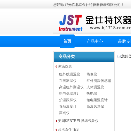
您好!欢迎光临北京金仕特仪器仪表有限公司！
首页
产品中心
品牌专
商品分类
您的
测温仪表
红外线测温仪
热像仪
在线测温仪
红外测温传感器
高温红外测温仪
人体测温仪
热电偶温度计
热电偶
炉温跟踪仪
铂电阻温度计
食品温度计
高温风速仪
露点仪
美国KESTREL风速气象仪
台湾泰仕TES