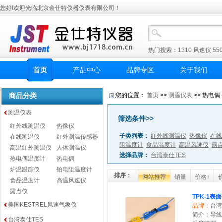
您好!欢迎光临北京金仕特仪器仪表有限公司！
热门搜索：
1310
风速仪
55
首页
产品中心
品牌专区
关于我们
商品分类
您的位置：
首页
>>
测温仪表
>> 热电偶 
测温仪表
筛选条件>>
红外线测温仪
热像仪
子类列表：
红外线测温仪
热像仪
在线
在线测温仪
红外测温传感器
阻温度计
食品温度计
高温风速仪
露
高温红外测温仪
人体测温仪
选择品牌：
台湾泰仕TES
热电偶温度计
热电偶
炉温跟踪仪
铂电阻温度计
排序：
网站推荐
销量
价格↑
食品温度计
高温风速仪
露点仪
TPK-1表
美国KESTREL风速气象仪
品牌：
台湾
简介：导线长
台湾泰仕TES