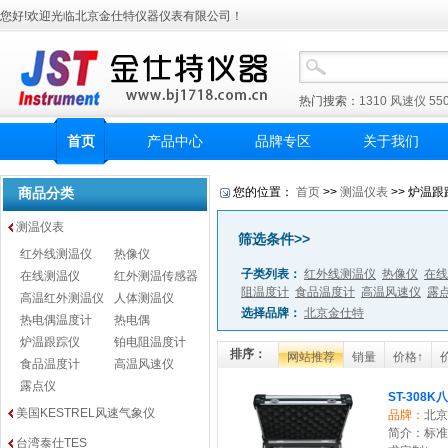
您好!欢迎光临北京金仕特仪器仪表有限公司！
热门搜索：
1310
风速仪
55
首页
产品中心
品牌专区
关于我们
商品分类
您的位置：
首页
>>
测温仪表
>> 炉温跟
测温仪表
筛选条件>>
红外线测温仪
热像仪
子类列表：
红外线测温仪
热像仪
在线
在线测温仪
红外测温传感器
阻温度计
食品温度计
高温风速仪
露
高温红外测温仪
人体测温仪
选择品牌：
北京金仕特
热电偶温度计
热电偶
炉温跟踪仪
铂电阻温度计
排序：
网站推荐
销量
价格↑
食品温度计
高温风速仪
露点仪
ST-30
美国KESTREL风速气象仪
品牌：
北京
简介：标准
台湾泰仕TES