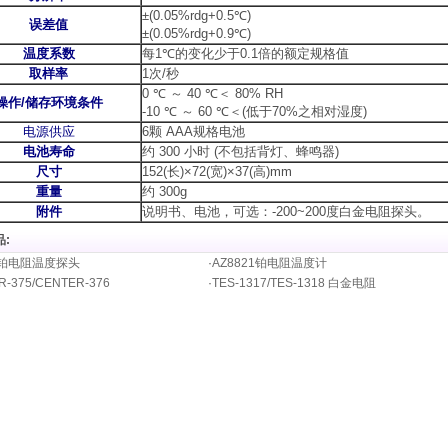
±(0.05%rdg+0.5℃)
误差值
±(0.05%rdg+0.9℃)
温度系数
每
1℃
的变化少于
0.1
倍的额定规格值
取样率
1
次
/
秒
0 ℃
～
40 ℃
＜
80% RH
操作
/
储存环境条件
-10 ℃
～
60 ℃
＜
(
低于
70%
之相对湿度
)
电源供应
6
颗
AAA
规格电池
电池寿命
约
300
小时
(
不包括背灯、蜂鸣器
)
尺寸
152(
长
)×72(
宽
)×37(
高
)mm
重量
约 300g
附件
说明书、电池，可选：-200~200度白金电阻探头。
:
00铂电阻温度探头
·
AZ8821铂电阻温度计
R-375/CENTER-376
·
TES-1317/TES-1318 白金电阻