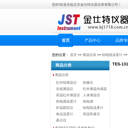
您好!欢迎光临北京金仕特仪器仪表有限公司！
首页
产品中心
品牌专
您的位置：
首页
>>
测温仪表
>>
铂电阻温度计
>
TES-1
商品分类
测温仪表
红外线测温仪
热像仪
在线测温仪
红外测温传感器
高温红外测温仪
人体测温仪
热电偶温度计
热电偶
炉温跟踪仪
铂电阻温度计
食品温度计
高温风速仪
露点仪