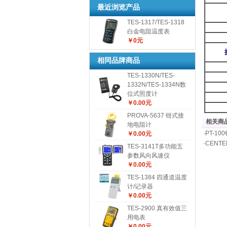
最近浏览产品
TES-1317/TES-1318
白金电阻温度表
￥0元
相同品牌商品
TES-1330N/TES-
1332N/TES-1334N数
位式照度计
￥0.00元
PROVA-5637 钳式接
相关商品
地电阻计
·
PT-1
￥0.00元
·
CENTE
TES-3141T多功能五
参数风向风速仪
￥0.00元
TES-1384 四通道温度
计/记录器
￥0.00元
TES-2900 真有效值三
用电表
￥0.00元