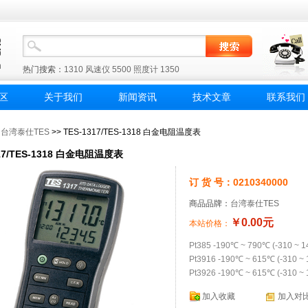
热门搜索：
1310
风速仪
5500
照度计
1350
区
关于我们
新闻资讯
技术文章
联系我们
>
台湾泰仕TES
>> TES-1317/TES-1318 白金电阻温度表
317/TES-1318 白金电阻温度表
订 货 号：0210340000
商品品牌：
台湾泰仕TES
￥0.00元
本站价格：
Pt385 -190℃ ~ 790℃ (-310 ~ 
Pt3916 -190℃ ~ 615℃ (-310 ~
Pt3926 -190℃ ~ 615℃ (-310 ~
加入收藏
加入对