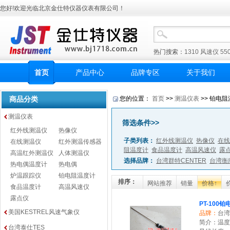
您好!欢迎光临北京金仕特仪器仪表有限公司！
热门搜索：
1310
风速仪
55
首页
产品中心
品牌专区
关于我们
商品分类
您的位置：
首页
>>
测温仪表
>> 铂电阻
测温仪表
筛选条件>>
红外线测温仪
热像仪
子类列表：
红外线测温仪
热像仪
在线
在线测温仪
红外测温传感器
阻温度计
食品温度计
高温风速仪
露
高温红外测温仪
人体测温仪
选择品牌：
台湾群特CENTER
台湾衡
热电偶温度计
热电偶
炉温跟踪仪
铂电阻温度计
排序：
网站推荐
销量
价格↑
食品温度计
高温风速仪
露点仪
PT-100
美国KESTREL风速气象仪
品牌：
台湾
简介：温度范
台湾泰仕TES