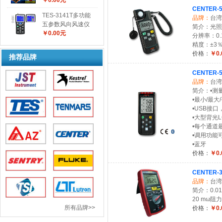
￥0.00元
CENTER
TES-3141T多功能
品牌：
台湾
五参数风向风速仪
简介：光照范围
￥0.00元
分辨率：0.1
精度：±3％r
价格：
￥0.
推荐品牌
CENTE
品牌：
台湾
简介：•测
•最小/最
•USB接
•大型背光
•每个通道最
•调用功能
•蓝牙
价格：
￥0.
CENTER-
品牌：
台湾
简介：0.0
20 mω阻
所有品牌>>
价格：
￥0.