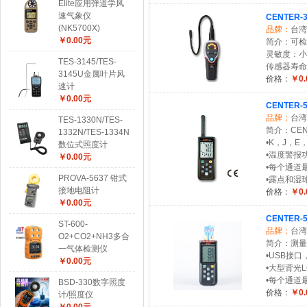
Elite应用弹道学风
速气象仪
CENTER
(NK5700X)
品牌：
台湾
￥0.00元
简介：可检
灵敏度：小于
TES-3145/TES-
传感器寿命
3145U金属叶片风
价格：
￥0.
速计
￥0.00元
CENTER
品牌：
台湾
TES-1330N/TES-
简介：CEN
1332N/TES-1334N
•K，J，E
数位式照度计
•温度警报
￥0.00元
•每个通道最
PROVA-5637 钳式
•露点和湿
接地电阻计
价格：
￥0.
￥0.00元
CENTER
ST-600-
品牌：
台湾
O2+CO2+NH3多合
简介：测量
一气体检测仪
•USB接
￥0.00元
•大型背光
•每个通道最
BSD-330数字照度
价格：
￥0.
计/照度仪