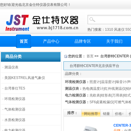
您好!欢迎光临北京金仕特仪器仪表有限公司！
热门搜索：
1310
风速仪
55
首页
产品中心
品牌专区
关于我们
商品分类
您的位置：
首页
>> 台湾群特CENTER 
台湾群特CENTER北京供应平台
·
测温仪表
品牌分类：
·
美国KESTREL风速气象仪
环境检测仪器
：
照度计
|
温湿度计
|
噪音计/
·
台湾泰仕TES
测温仪表
：
热电偶温度计
|
红外线测温仪
|
铂
电力检测仪器
：
兆欧表
|
钳形表
|
万用表
|
钳式
·
环境检测仪器
气体检测仪器
：
SF6卤素检漏仪
|
可燃气体
·
气体检测仪器
排序：
网站推荐
销量
价格↑
·
水质检测仪器
CENTER
·
电力检测仪器
品牌：
台湾