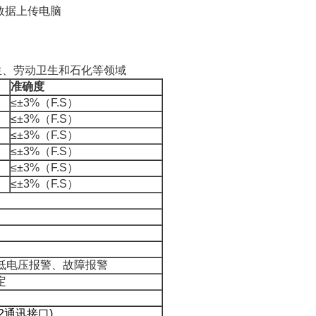
数据上传电脑
生、劳动卫生和石化等领域
准确度
≤±3%（F.S）
≤±3%（F.S）
≤±3%（F.S）
≤±3%（F.S）
≤±3%（F.S）
≤±3%（F.S）
低电压
报警
、故障报警
定
2
通讯接口
)