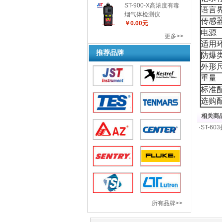
ST-900-X高浓度有毒
语言
烟气体检测仪
传感
￥0.00元
电源
更多>>
适用
推荐品牌
防爆
外形
重量
标准
选购
相关商品
·
ST-6
所有品牌>>