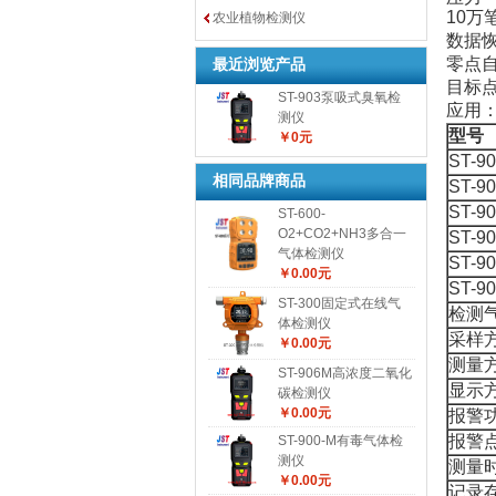
10
农业植物检测仪
数据
零点
最近浏览产品
目标
ST-903泵吸式臭氧检
应用
测仪
型号
￥0元
ST-9
相同品牌商品
ST-9
ST-9
ST-600-
O2+CO2+NH3多合一
ST-9
气体检测仪
ST-9
￥0.00元
ST-9
ST-300固定式在线气
检测
体检测仪
采样
￥0.00元
测量
ST-906M高浓度二氧化
显示
碳检测仪
￥0.00元
报警功
报警
ST-900-M有毒气体检
测仪
测量
￥0.00元
记录