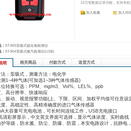
10万笔数据记录功能，支持本机
加入收藏
加入对
品：
ST-905泵吸式硫化氢检测仪
品：
ST-904泵吸式氨气检测仪(USB)
相关商品
付款方式
送货方式
说明
方法
：
泵吸式
，
测量方法
：
电化学
测1~4种气体(可加选1~3种气体传感器)
单位转换
可选：
PPM
、
mg/m3
、
Vol%
、
LEL%
、
ppb
度、高分辨率、快速响应
光、振动
、视觉
报警功能(上、下限
、区间、加权平均
值可任意设定
敏度、高稳定性、高精准确度的进口气体传感器
mA
大容量可充电电池，可长时间连续工作
，
USB
充电接口
高清彩屏显示
，
中文英文界面可选择
，
显示气体浓度、实时曲线
5防护等级，防水溅、防尘、防爆、防震，本安电路设计，抗静电，抗