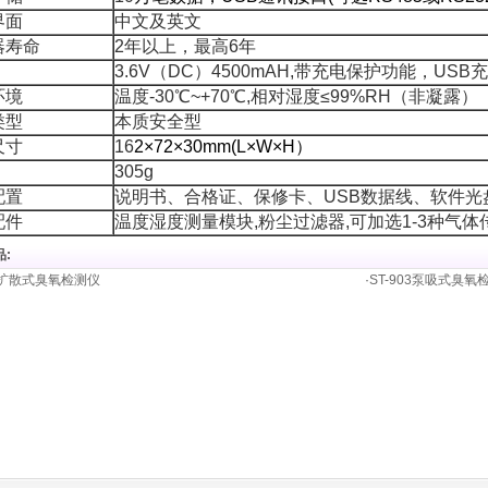
界面
中文及英文
器寿命
2年以上，最高6年
3.6V（DC）4500mAH,带充电保护功能
，
USB
充
环境
温度-30℃~+70℃,相对湿度≤99%RH（非凝露）
类型
本质安全型
尺寸
16
2×
7
2×
30
mm(L×W×H）
305g
配置
说明书、合格证、保修卡、
USB
数据线、
软件光
配件
温度湿度测量模块,粉尘过滤器,可加选1-3种气体
:
03扩散式臭氧检测仪
·
ST-903泵吸式臭氧