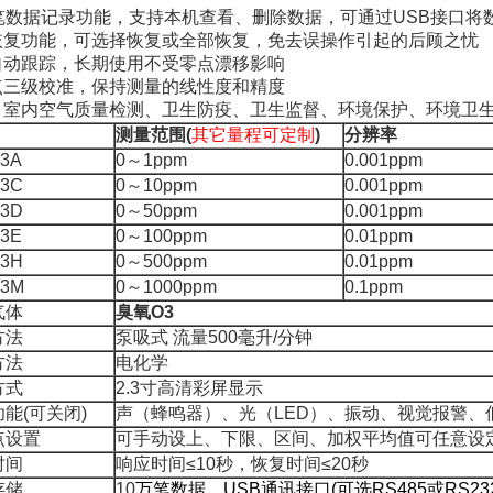
万笔数据记录功能，支持本机查看、删除数据，可通过USB接口将
恢复功能，可选择恢复或全部恢复，免去误操作引起的后顾之忧
自动跟踪，长期使用不受零点漂移影响
点三级校准，保持测量的线性度和精度
：室内空气质量检测、卫生防疫、卫生监督、环境保护、环境卫
测量范围(
其它量程可定制
)
分辨率
03A
0～1ppm
0.001ppm
03C
0～10ppm
0.001ppm
03D
0～50ppm
0.001ppm
03E
0～100ppm
0.01ppm
03H
0～500ppm
0.01ppm
03M
0～1000ppm
0.1ppm
气体
臭氧O3
方法
泵吸式
流量
500
毫升
/
分钟
方法
电化学
方式
2.3
寸高清彩屏显示
能(可关闭)
声（蜂鸣器）、光（LED）、振动
、视觉
报警、
点设置
可手动设上、下限
、区间、加权平均
值可任意设
时间
响应时间≤10秒
，
恢复时间≤20秒
存储
10
万笔数据
，USB通讯接口(可选
RS485
或
RS23