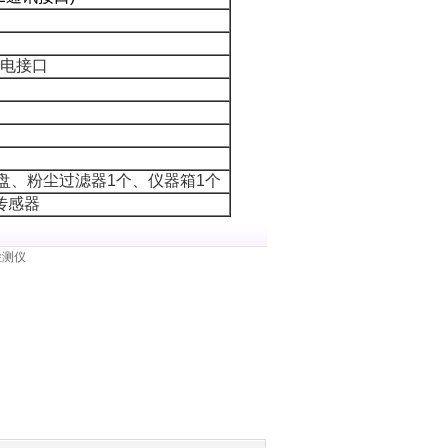
电接口
盘、粉尘过滤器
1
个
、仪器箱
1
个
传感器
检测仪