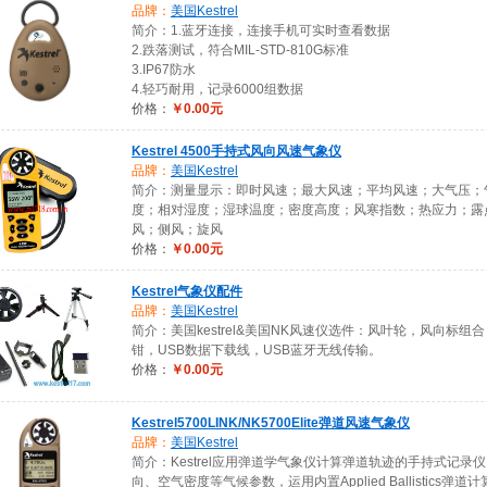
品牌：
美国Kestrel
简介：1.蓝牙连接，连接手机可实时查看数据
2.跌落测试，符合MIL-STD-810G标准
3.IP67防水
4.轻巧耐用，记录6000组数据
价格：
￥0.00元
Kestrel 4500手持式风向风速气象仪
品牌：
美国Kestrel
简介：测量显示：即时风速；最大风速；平均风速；大气压；
度；相对湿度；湿球温度；密度高度；风寒指数；热应力；露
风；侧风；旋风
价格：
￥0.00元
Kestrel气象仪配件
品牌：
美国Kestrel
简介：美国kestrel&美国NK风速仪选件：风叶轮，风向标
钳，USB数据下载线，USB蓝牙无线传输。
价格：
￥0.00元
Kestrel5700LINK/NK5700Elite弹道风速气象仪
品牌：
美国Kestrel
简介：Kestrel应用弹道学气象仪计算弹道轨迹的手持式记录
向、空气密度等气候参数，运用内置Applied Ballistics弹