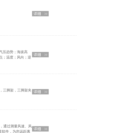
气压趋势；海拔高
点；温度；风向；逆
组合，三脚架，三脚架夹
仪，通过测量风速、风
道计算软件，为您远距离