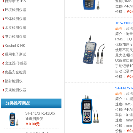
台湾泰仕TES
速度(RMS,P
位移(P-P,MA
环境检测仪器
价格：
￥0.
气体检测仪器
TES-310
水质检测仪器
品牌：
台湾
简介：测量
电力检测仪器
RMS、EQ 
优质加速度
Kestrel & NK
使用不同灵
通用电子测试
最大值/最
USB接口输出 
变送器/传感器
手动记录1
自动记录 mic
食品安全检测
价格：
￥0.
辐射检测仪
ST-141/
安规检测仪器
品牌：
台湾
简介：功能：加
分类推荐商品
速度(RMS,P
位移(P-P,MAX
ST-141/ST-141D双
單位：加速度：
通道测振仪
速度：mm/s，
￥0.00元
位移：mm，
价格：
￥0.