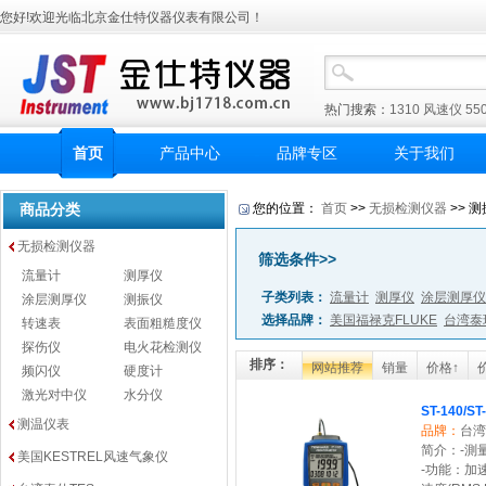
您好!欢迎光临北京金仕特仪器仪表有限公司！
热门搜索：
1310
风速仪
55
首页
产品中心
品牌专区
关于我们
商品分类
您的位置：
首页
>>
无损检测仪器
>> 测
无损检测仪器
筛选条件>>
流量计
测厚仪
子类列表：
流量计
测厚仪
涂层测厚仪
涂层测厚仪
测振仪
选择品牌：
美国福禄克FLUKE
台湾泰
转速表
表面粗糙度仪
探伤仪
电火花检测仪
排序：
网站推荐
销量
价格↑
频闪仪
硬度计
激光对中仪
水分仪
ST-140/S
测温仪表
品牌：
台湾
简介：-測量項
美国KESTREL风速气象仪
-功能：加速度